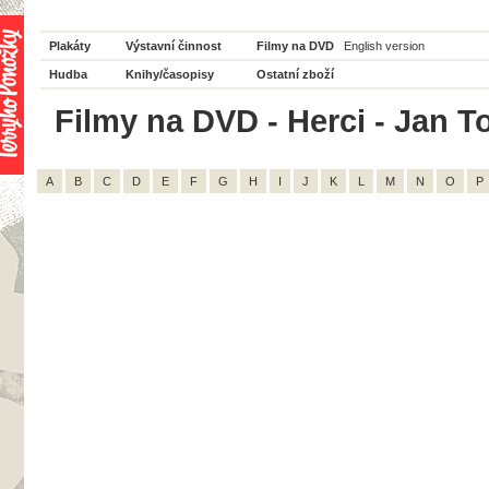
Plakáty
Výstavní činnost
Filmy na DVD
English version
Hudba
Knihy/časopisy
Ostatní zboží
Filmy na DVD - Herci - Jan To
A
B
C
D
E
F
G
H
I
J
K
L
M
N
O
P