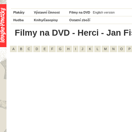
Plakáty
Výstavní činnost
Filmy na DVD
English version
Hudba
Knihy/časopisy
Ostatní zboží
Filmy na DVD - Herci - Jan Fi
A
B
C
D
E
F
G
H
I
J
K
L
M
N
O
P