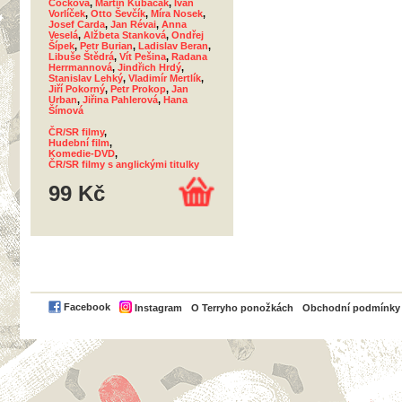
Čočková
,
Martin Kubačák
,
Ivan
Vorlíček
,
Otto Ševčík
,
Míra Nosek
,
Josef Carda
,
Jan Révai
,
Anna
Veselá
,
Alžbeta Stanková
,
Ondřej
Šípek
,
Petr Burian
,
Ladislav Beran
,
Libuše Štědrá
,
Vít Pešina
,
Radana
Herrmannová
,
Jindřich Hrdý
,
Stanislav Lehký
,
Vladimír Mertlík
,
Jiří Pokorný
,
Petr Prokop
,
Jan
Urban
,
Jiřina Pahlerová
,
Hana
Šímová
ČR/SR filmy
,
Hudební film
,
Komedie-DVD
,
ČR/SR filmy s anglickými titulky
99 Kč
PayPal
Facebook
Instagram
O Terryho ponožkách
Obchodní podmínky