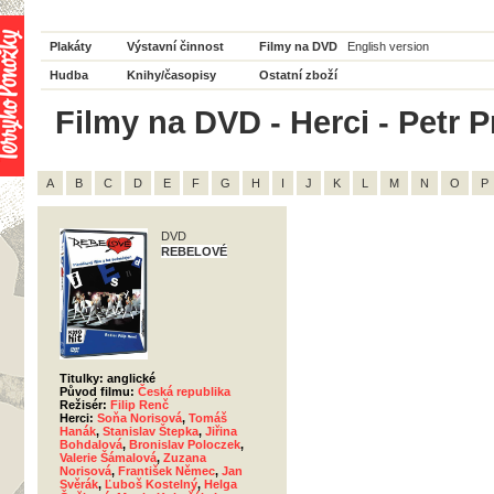
Plakáty
Výstavní činnost
Filmy na DVD
English version
Hudba
Knihy/časopisy
Ostatní zboží
Filmy na DVD - Herci - Petr P
A
B
C
D
E
F
G
H
I
J
K
L
M
N
O
P
DVD
REBELOVÉ
Titulky: anglické
Původ filmu:
Česká republika
Režisér:
Filip Renč
Herci:
Soňa Norisová
,
Tomáš
Hanák
,
Stanislav Štepka
,
Jiřina
Bohdalová
,
Bronislav Poloczek
,
Valerie Šámalová
,
Zuzana
Norisová
,
František Němec
,
Jan
Svěrák
,
Ľuboš Kostelný
,
Helga