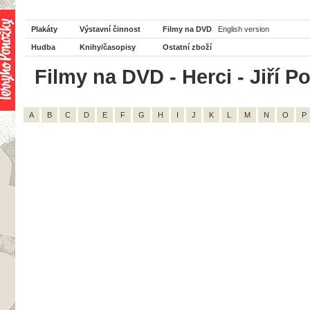
Plakáty
Výstavní činnost
Filmy na DVD
English version
Hudba
Knihy/časopisy
Ostatní zboží
Filmy na DVD - Herci - Jiří P
A
B
C
D
E
F
G
H
I
J
K
L
M
N
O
P