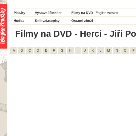
Plakáty
Výstavní činnost
Filmy na DVD
English version
Hudba
Knihy/časopisy
Ostatní zboží
Filmy na DVD - Herci - Jiří P
A
B
C
D
E
F
G
H
I
J
K
L
M
N
O
P