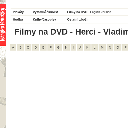
Plakáty
Výstavní činnost
Filmy na DVD
English version
Hudba
Knihy/časopisy
Ostatní zboží
Filmy na DVD - Herci - Vladimí
A
B
C
D
E
F
G
H
I
J
K
L
M
N
O
P