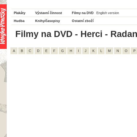
Plakáty
Výstavní činnost
Filmy na DVD
English version
Hudba
Knihy/časopisy
Ostatní zboží
Filmy na DVD - Herci - Rada
A
B
C
D
E
F
G
H
I
J
K
L
M
N
O
P