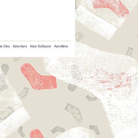
io Oko
Kino Aero
Kino Světozor
Aerofilms