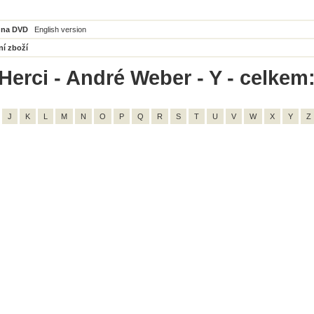
 na DVD
English version
ní zboží
Herci - André Weber - Y - celkem:
J
K
L
M
N
O
P
Q
R
S
T
U
V
W
X
Y
Z