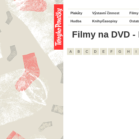
Plakáty
Výstavní činnost
Filmy
Hudba
Knihy/časopisy
Ostat
Filmy na DVD - 
A
B
C
D
E
F
G
H
I