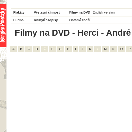
Plakáty
Výstavní činnost
Filmy na DVD
English version
Hudba
Knihy/časopisy
Ostatní zboží
Filmy na DVD - Herci - André
A
B
C
D
E
F
G
H
I
J
K
L
M
N
O
P