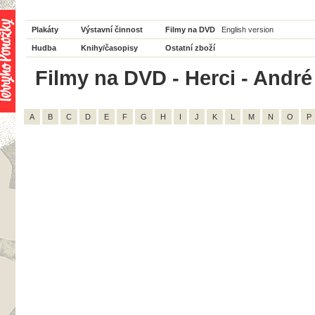
Plakáty
Výstavní činnost
Filmy na DVD
English version
Hudba
Knihy/časopisy
Ostatní zboží
Filmy na DVD - Herci - André
A
B
C
D
E
F
G
H
I
J
K
L
M
N
O
P