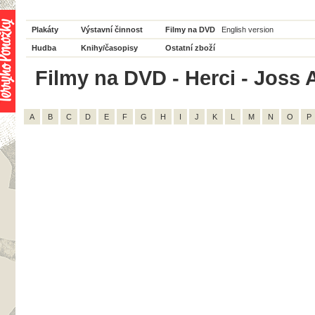
Plakáty
Výstavní činnost
Filmy na DVD
English version
Hudba
Knihy/časopisy
Ostatní zboží
Filmy na DVD - Herci - Joss A
A
B
C
D
E
F
G
H
I
J
K
L
M
N
O
P