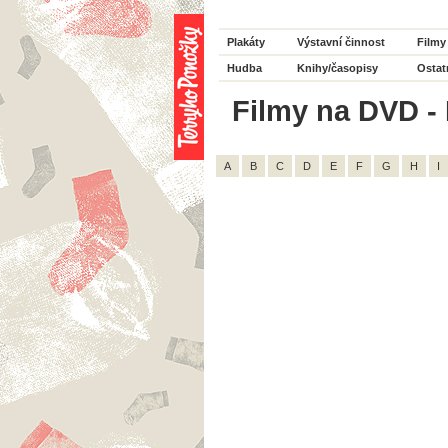
Plakáty
Výstavní činnost
Filmy
Hudba
Knihy/časopisy
Ostat
Filmy na DVD - 
A
B
C
D
E
F
G
H
I