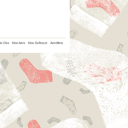
io Oko
Kino Aero
Kino Světozor
Aerofilms