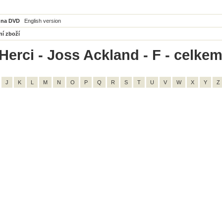
 na DVD
English version
ní zboží
Herci - Joss Ackland - F - celkem
J
K
L
M
N
O
P
Q
R
S
T
U
V
W
X
Y
Z