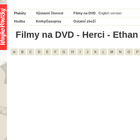
Plakáty
Výstavní činnost
Filmy na DVD
English version
Hudba
Knihy/časopisy
Ostatní zboží
Filmy na DVD - Herci - Ethan 
A
B
C
D
E
F
G
H
I
J
K
L
M
N
O
P