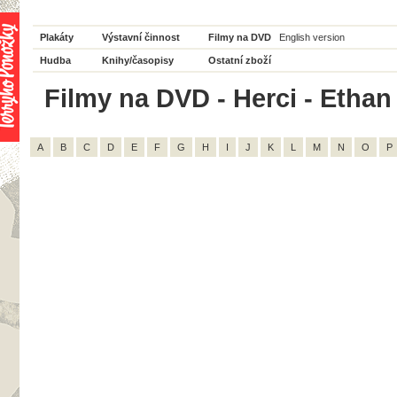
Plakáty
Výstavní činnost
Filmy na DVD
English version
Hudba
Knihy/časopisy
Ostatní zboží
Filmy na DVD - Herci - Ethan 
A
B
C
D
E
F
G
H
I
J
K
L
M
N
O
P