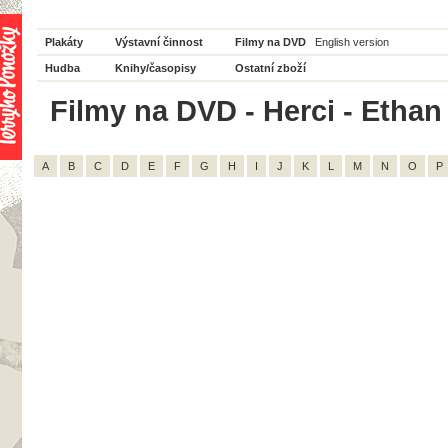
Plakáty
Výstavní činnost
Filmy na DVD
English version
Hudba
Knihy/časopisy
Ostatní zboží
Filmy na DVD - Herci - Ethan
A
B
C
D
E
F
G
H
I
J
K
L
M
N
O
P