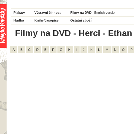
Plakáty
Výstavní činnost
Filmy na DVD
English version
Hudba
Knihy/časopisy
Ostatní zboží
Filmy na DVD - Herci - Ethan
A
B
C
D
E
F
G
H
I
J
K
L
M
N
O
P