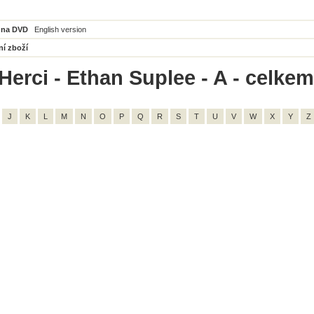
 na DVD
English version
ní zboží
Herci - Ethan Suplee - A - celkem
J
K
L
M
N
O
P
Q
R
S
T
U
V
W
X
Y
Z