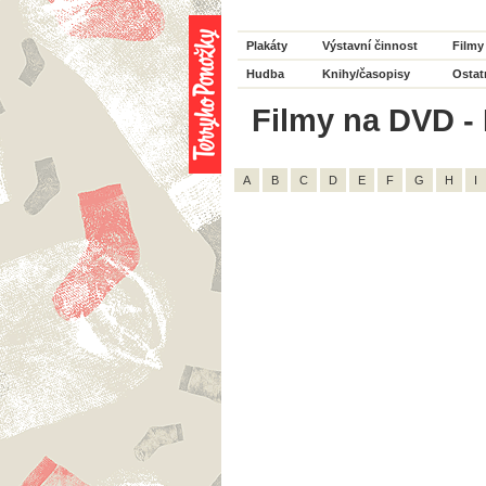
Plakáty
Výstavní činnost
Filmy
Hudba
Knihy/časopisy
Ostat
Filmy na DVD - 
A
B
C
D
E
F
G
H
I