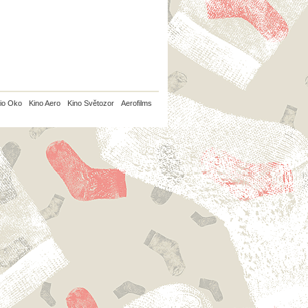
io Oko
Kino Aero
Kino Světozor
Aerofilms