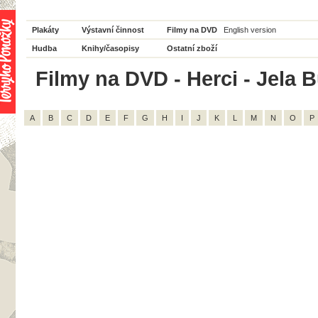
Plakáty
Výstavní činnost
Filmy na DVD
English version
Hudba
Knihy/časopisy
Ostatní zboží
Filmy na DVD - Herci - Jela 
A
B
C
D
E
F
G
H
I
J
K
L
M
N
O
P