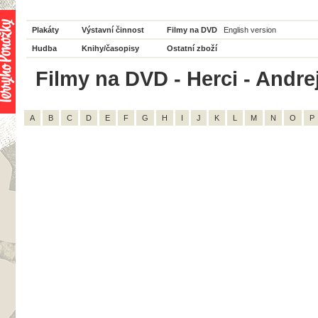
Plakáty
Výstavní činnost
Filmy na DVD
English version
Hudba
Knihy/časopisy
Ostatní zboží
Filmy na DVD - Herci - Andrej
A
B
C
D
E
F
G
H
I
J
K
L
M
N
O
P