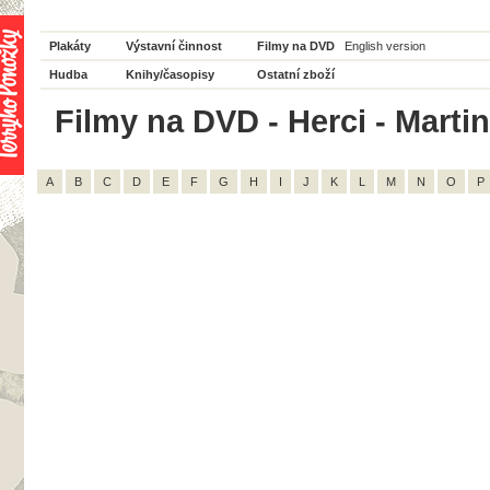
Plakáty
Výstavní činnost
Filmy na DVD
English version
Hudba
Knihy/časopisy
Ostatní zboží
Filmy na DVD - Herci - Martin
A
B
C
D
E
F
G
H
I
J
K
L
M
N
O
P