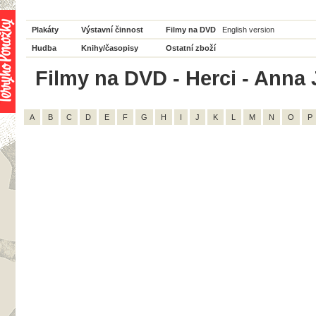
Plakáty
Výstavní činnost
Filmy na DVD
English version
Hudba
Knihy/časopisy
Ostatní zboží
Filmy na DVD - Herci - Anna 
A
B
C
D
E
F
G
H
I
J
K
L
M
N
O
P