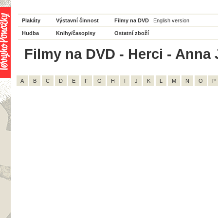
Plakáty
Výstavní činnost
Filmy na DVD
English version
Hudba
Knihy/časopisy
Ostatní zboží
Filmy na DVD - Herci - Anna 
A
B
C
D
E
F
G
H
I
J
K
L
M
N
O
P