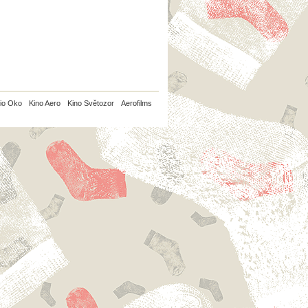
io Oko
Kino Aero
Kino Světozor
Aerofilms