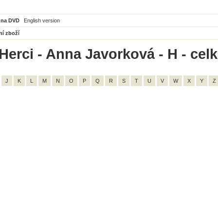
 na DVD
English version
ní zboží
Herci - Anna Javorková - H - cel
J
K
L
M
N
O
P
Q
R
S
T
U
V
W
X
Y
Z