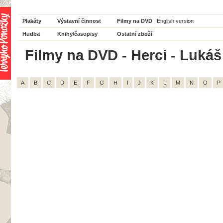
Plakáty
Výstavní činnost
Filmy na DVD
English version
Hudba
Knihy/časopisy
Ostatní zboží
Filmy na DVD - Herci - Lukáš
A
B
C
D
E
F
G
H
I
J
K
L
M
N
O
P