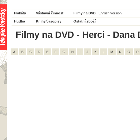
Plakáty
Výstavní činnost
Filmy na DVD
English version
Hudba
Knihy/časopisy
Ostatní zboží
Filmy na DVD - Herci - Dana 
A
B
C
D
E
F
G
H
I
J
K
L
M
N
O
P