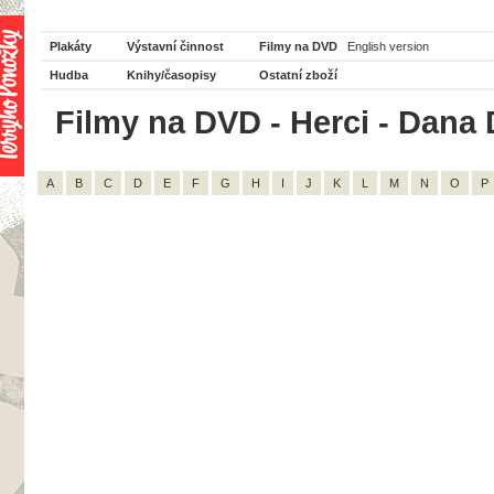
Plakáty
Výstavní činnost
Filmy na DVD
English version
Hudba
Knihy/časopisy
Ostatní zboží
Filmy na DVD - Herci - Dana 
A
B
C
D
E
F
G
H
I
J
K
L
M
N
O
P