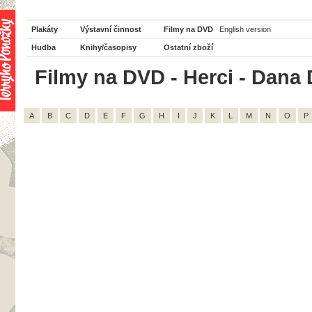
Plakáty
Výstavní činnost
Filmy na DVD
English version
Hudba
Knihy/časopisy
Ostatní zboží
Filmy na DVD - Herci - Dana 
A
B
C
D
E
F
G
H
I
J
K
L
M
N
O
P