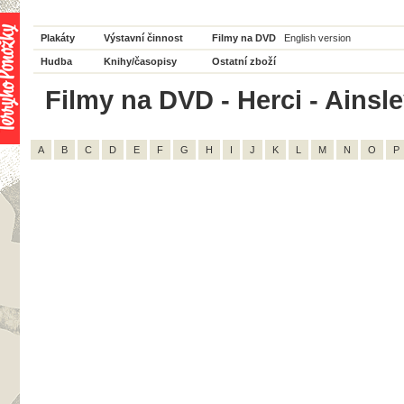
Plakáty
Výstavní činnost
Filmy na DVD
English version
Hudba
Knihy/časopisy
Ostatní zboží
Filmy na DVD - Herci - Ainsley
A
B
C
D
E
F
G
H
I
J
K
L
M
N
O
P