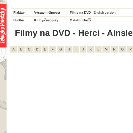
Plakáty
Výstavní činnost
Filmy na DVD
English version
Hudba
Knihy/časopisy
Ostatní zboží
Filmy na DVD - Herci - Ainsley
A
B
C
D
E
F
G
H
I
J
K
L
M
N
O
P