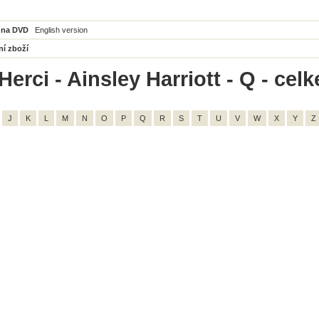
 na DVD
English version
ní zboží
erci - Ainsley Harriott - Q - cel
J
K
L
M
N
O
P
Q
R
S
T
U
V
W
X
Y
Z