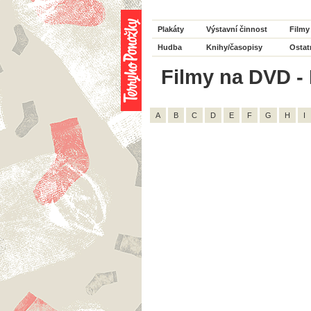
Plakáty
Výstavní činnost
Filmy
Hudba
Knihy/časopisy
Ostat
Filmy na DVD - H
A
B
C
D
E
F
G
H
I