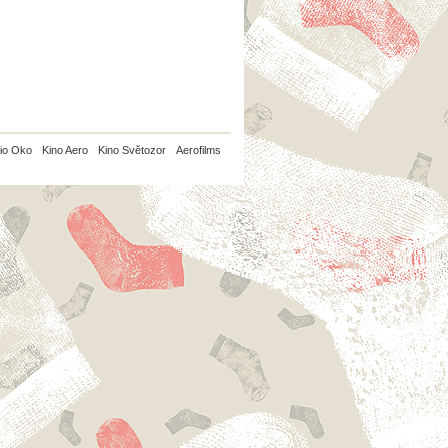
io Oko
Kino Aero
Kino Světozor
Aerofilms