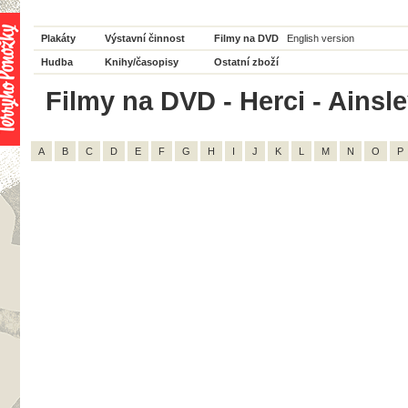
Plakáty
Výstavní činnost
Filmy na DVD
English version
Hudba
Knihy/časopisy
Ostatní zboží
Filmy na DVD - Herci - Ainsley
A
B
C
D
E
F
G
H
I
J
K
L
M
N
O
P