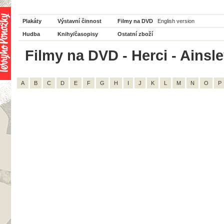
Plakáty
Výstavní činnost
Filmy na DVD
English version
Hudba
Knihy/časopisy
Ostatní zboží
Filmy na DVD - Herci - Ainsley
A
B
C
D
E
F
G
H
I
J
K
L
M
N
O
P