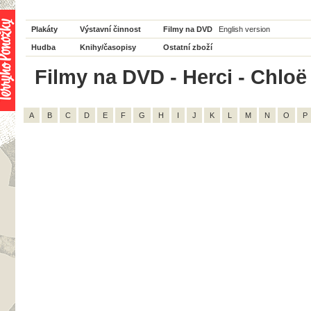
Plakáty
Výstavní činnost
Filmy na DVD
English version
Hudba
Knihy/časopisy
Ostatní zboží
Filmy na DVD - Herci - Chloë 
A
B
C
D
E
F
G
H
I
J
K
L
M
N
O
P