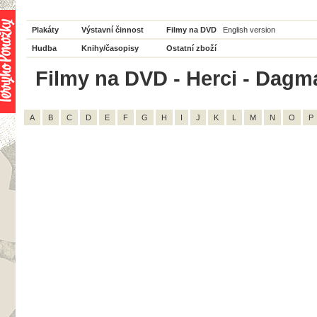
Plakáty
Výstavní činnost
Filmy na DVD
English version
Hudba
Knihy/časopisy
Ostatní zboží
Filmy na DVD - Herci - Dagma
A
B
C
D
E
F
G
H
I
J
K
L
M
N
O
P