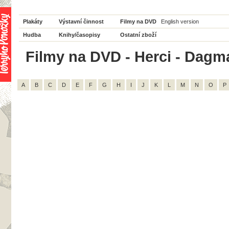
Plakáty
Výstavní činnost
Filmy na DVD
English version
Hudba
Knihy/časopisy
Ostatní zboží
Filmy na DVD - Herci - Dagma
A
B
C
D
E
F
G
H
I
J
K
L
M
N
O
P