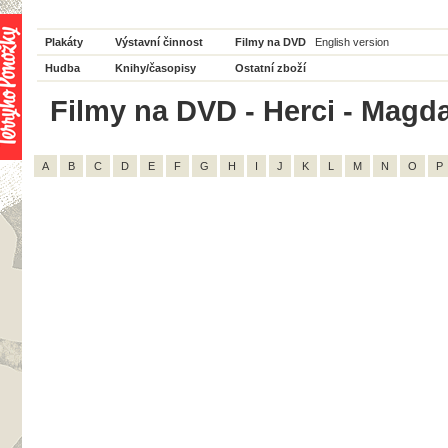
Plakáty
Výstavní činnost
Filmy na DVD
English version
Hudba
Knihy/časopisy
Ostatní zboží
Filmy na DVD - Herci - Magda
A
B
C
D
E
F
G
H
I
J
K
L
M
N
O
P