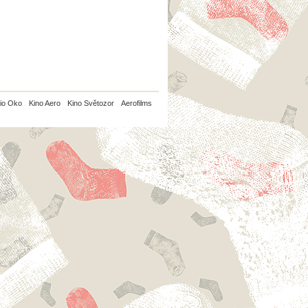
io Oko
Kino Aero
Kino Světozor
Aerofilms