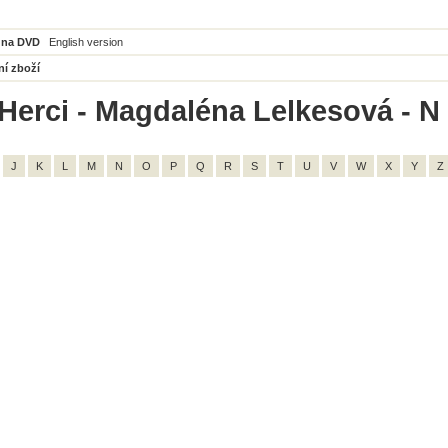
 na DVD
English version
ní zboží
Herci - Magdaléna Lelkesová - N 
J
K
L
M
N
O
P
Q
R
S
T
U
V
W
X
Y
Z