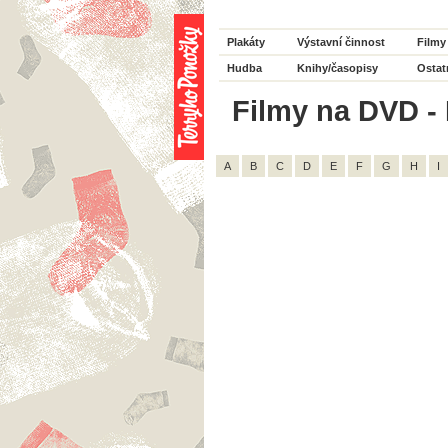
Plakáty
Výstavní činnost
Filmy
Hudba
Knihy/časopisy
Ostat
Filmy na DVD - 
A
B
C
D
E
F
G
H
I