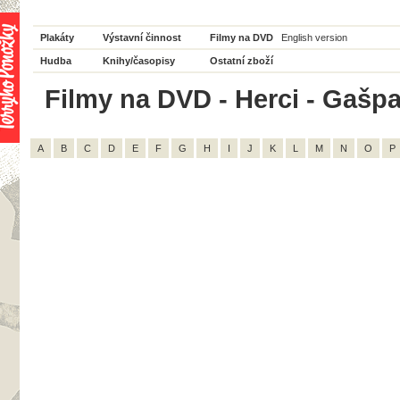
Plakáty
Výstavní činnost
Filmy na DVD
English version
Hudba
Knihy/časopisy
Ostatní zboží
Filmy na DVD - Herci - Gašpar 
A
B
C
D
E
F
G
H
I
J
K
L
M
N
O
P