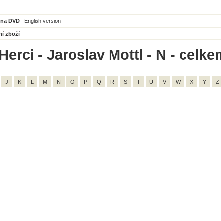
 na DVD
English version
ní zboží
erci - Jaroslav Mottl - N - celke
J
K
L
M
N
O
P
Q
R
S
T
U
V
W
X
Y
Z