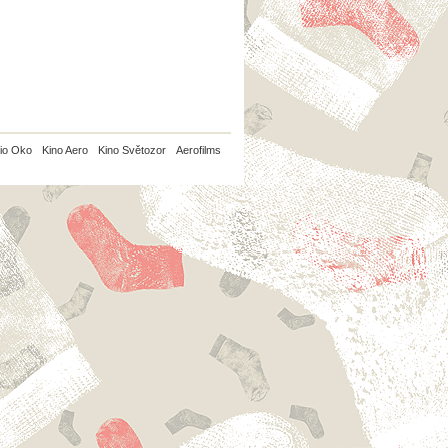
io Oko
Kino Aero
Kino Světozor
Aerofilms