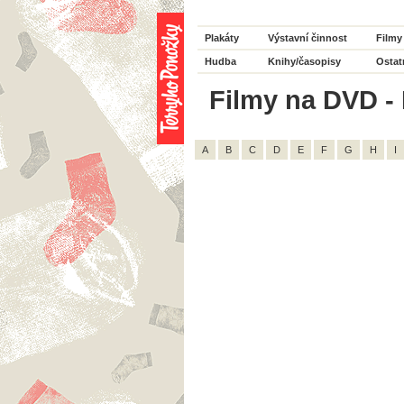
Plakáty
Výstavní činnost
Filmy
Hudba
Knihy/časopisy
Ostat
Filmy na DVD - H
A
B
C
D
E
F
G
H
I