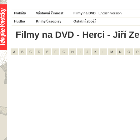
Plakáty
Výstavní činnost
Filmy na DVD
English version
Hudba
Knihy/časopisy
Ostatní zboží
Filmy na DVD - Herci - Jiří Z
A
B
C
D
E
F
G
H
I
J
K
L
M
N
O
P