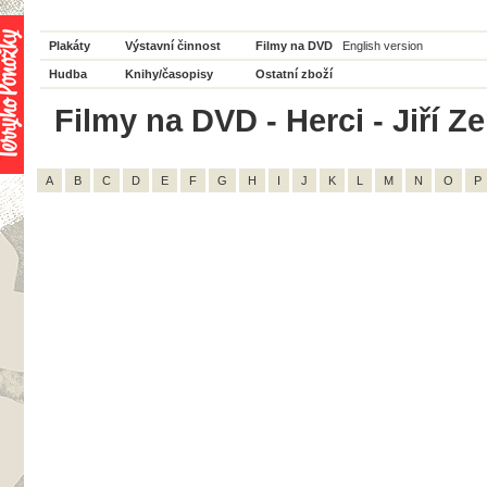
Plakáty
Výstavní činnost
Filmy na DVD
English version
Hudba
Knihy/časopisy
Ostatní zboží
Filmy na DVD - Herci - Jiří Z
A
B
C
D
E
F
G
H
I
J
K
L
M
N
O
P