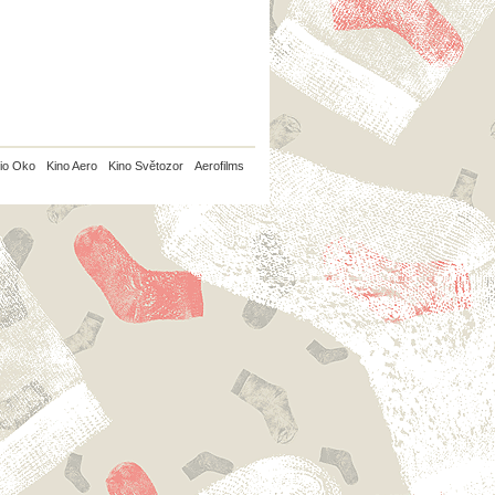
io Oko
Kino Aero
Kino Světozor
Aerofilms