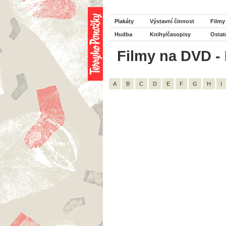
Plakáty
Výstavní činnost
Filmy
Hudba
Knihy/časopisy
Ostat
Filmy na DVD - 
A
B
C
D
E
F
G
H
I