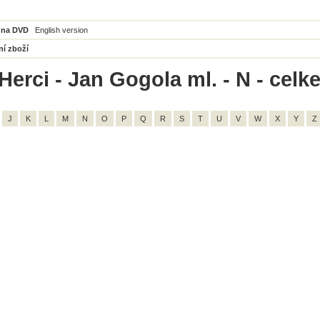
 na DVD
English version
ní zboží
Herci - Jan Gogola ml. - N - celk
J
K
L
M
N
O
P
Q
R
S
T
U
V
W
X
Y
Z