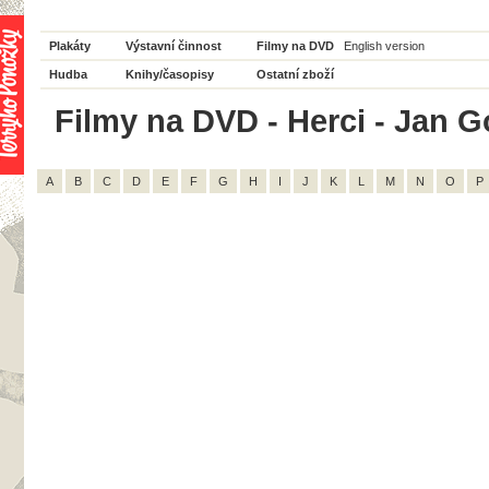
Plakáty
Výstavní činnost
Filmy na DVD
English version
Hudba
Knihy/časopisy
Ostatní zboží
Filmy na DVD - Herci - Jan Go
A
B
C
D
E
F
G
H
I
J
K
L
M
N
O
P