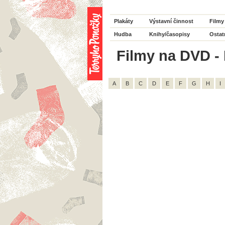
Plakáty
Výstavní činnost
Filmy
Hudba
Knihy/časopisy
Ostat
Filmy na DVD - 
A
B
C
D
E
F
G
H
I