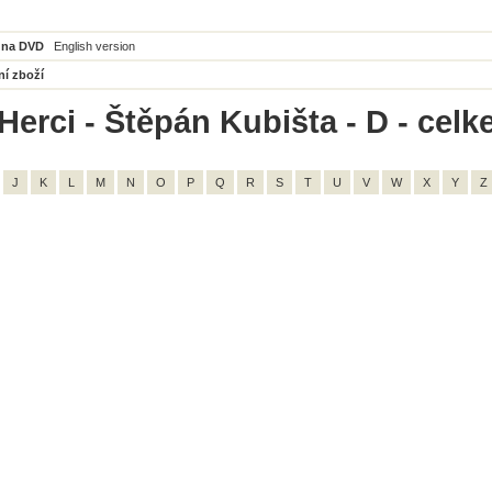
 na DVD
English version
ní zboží
Herci - Štěpán Kubišta - D - celk
J
K
L
M
N
O
P
Q
R
S
T
U
V
W
X
Y
Z