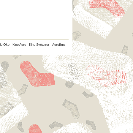
io Oko
Kino Aero
Kino Světozor
Aerofilms