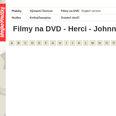
Plakáty
Výstavní činnost
Filmy na DVD
English version
Hudba
Knihy/časopisy
Ostatní zboží
Filmy na DVD - Herci - Johnn
A
B
C
D
E
F
G
H
I
J
K
L
M
N
O
P