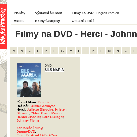
Plakáty
Výstavní činnost
Filmy na DVD
English version
Hudba
Knihy/časopisy
Ostatní zboží
Filmy na DVD - Herci - Johnn
A
B
C
D
E
F
G
H
I
J
K
L
M
N
O
P
DVD
SILS MARIA
Původ filmu:
Francie
Režisér:
Olivier Assayas
Herci:
Juliette Binoche
,
Kristen
Stewart
,
Chloë Grace Moretz
,
Hanns Zischler
,
Lars Eidinger
,
Johnny Flynn
Zahraniční filmy
,
Drama-DVD
,
Edice Festival 12/Be2Can