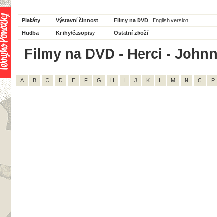
Plakáty
Výstavní činnost
Filmy na DVD
English version
Hudba
Knihy/časopisy
Ostatní zboží
Filmy na DVD - Herci - Johnn
A
B
C
D
E
F
G
H
I
J
K
L
M
N
O
P