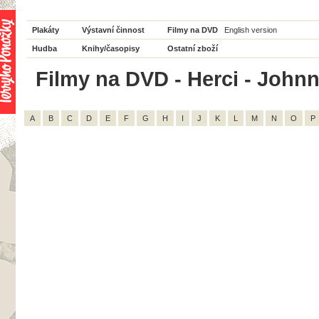
Plakáty
Výstavní činnost
Filmy na DVD
English version
Hudba
Knihy/časopisy
Ostatní zboží
Filmy na DVD - Herci - Johnn
A
B
C
D
E
F
G
H
I
J
K
L
M
N
O
P