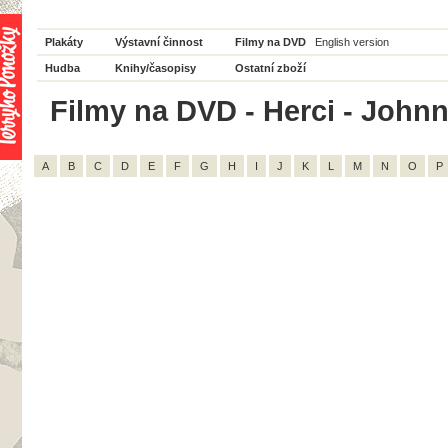
Plakáty
Výstavní činnost
Filmy na DVD
English version
Hudba
Knihy/časopisy
Ostatní zboží
Filmy na DVD - Herci - Johnn
A
B
C
D
E
F
G
H
I
J
K
L
M
N
O
P