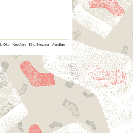
io Oko
Kino Aero
Kino Světozor
Aerofilms