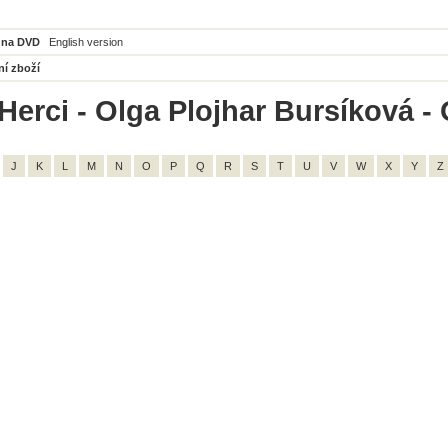
 na DVD
English version
ní zboží
Herci - Olga Plojhar Bursíková - 
J
K
L
M
N
O
P
Q
R
S
T
U
V
W
X
Y
Z