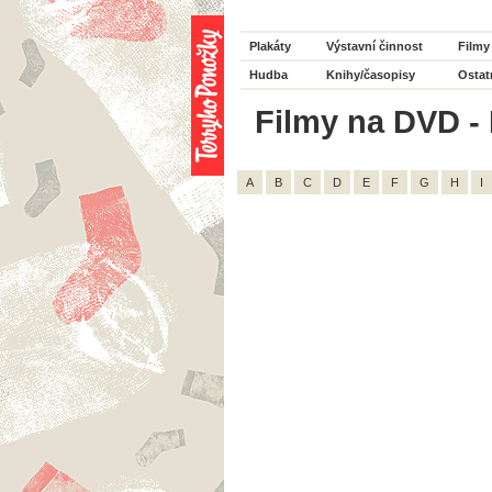
Plakáty
Výstavní činnost
Filmy
Hudba
Knihy/časopisy
Ostat
Filmy na DVD - 
A
B
C
D
E
F
G
H
I